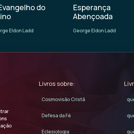
Evangelho do
Esperança
ino
Abençoada
rge Eldon Ladd
George Eldon Ladd
Livros sobre:
Liv
Cosmovisão Cristã
qu
trar
Defesa da Fé
que
ons
tuação
Eclesiologia
qu