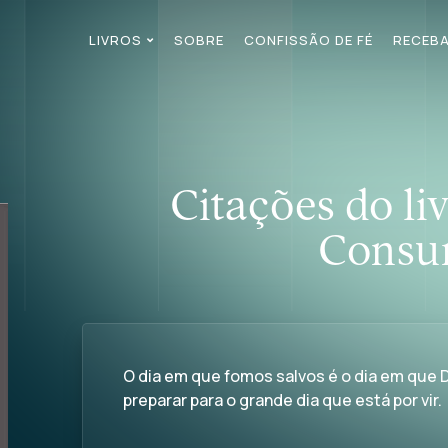
LIVROS
SOBRE
CONFISSÃO DE FÉ
RECEBA
Citações do li
Consu
O dia em que fomos salvos é o dia em que
preparar para o grande dia que está por vir.