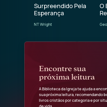
 Judeu
Surpreendido Pela
O 
O Mundo
Esperança
Re
NT Wright
Geo
Encontre sua
próxima leitura
A Biblioteca da Igreja te ajuda a encon
sua próxima leitura, recomendando b
livros cristãos por categoria e por si
de vida.