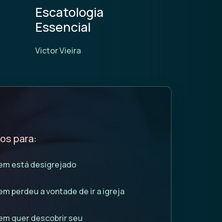
Escatologia
Mil Ano
Essencial
Mathew Bryc
Victor Vieira
ros para:
em está desigrejado
m perdeu a vontade de ir a igreja
em quer descobrir seu